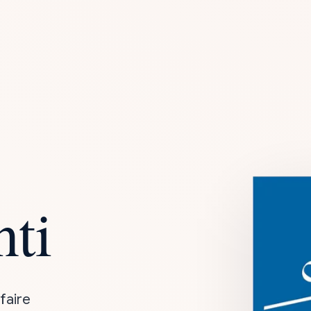
nti
faire