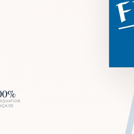
00%
RIQUATION
NÇAISE