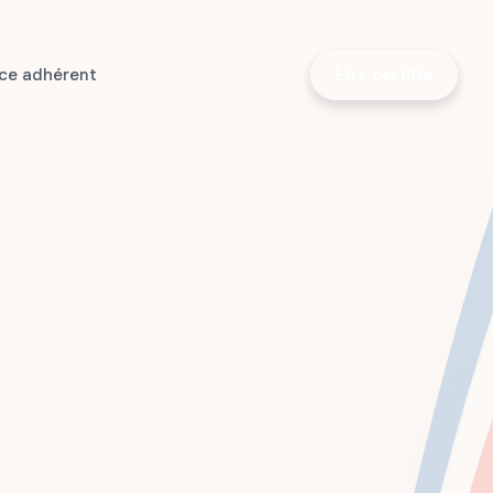
ce adhérent
Être certifié