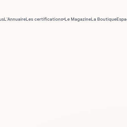
Les certifications
us
L'Annuaire
Le Magazine
La Boutique
Espa